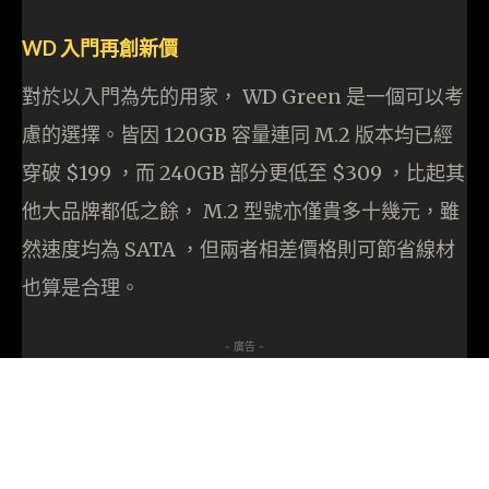
WD 入門再創新價
對於以入門為先的用家， WD Green 是一個可以考
慮的選擇。皆因 120GB 容量連同 M.2 版本均已經
穿破 $199 ，而 240GB 部分更低至 $309 ，比起其
他大品牌都低之餘， M.2 型號亦僅貴多十幾元，雖
然速度均為 SATA ，但兩者相差價格則可節省線材
也算是合理。
- 廣告 -