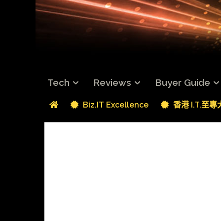
Tech
Reviews
Buyer Guide
Biz.IT Excellence
香港 I.T.至