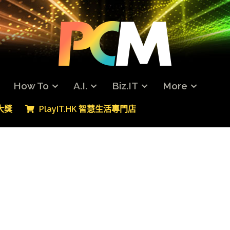
How To
A.I.
Biz.IT
More
專大獎
PlayIT.HK 智慧生活專門店