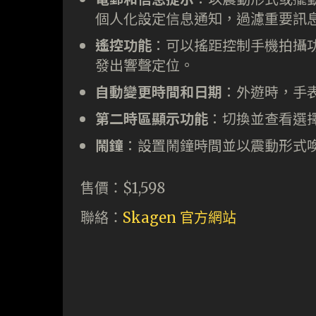
個人化設定信息通知，過濾重要訊
遙控功能
：可以搖距控制手機拍攝
發出響聲定位。
自動變更時間和日期
：外遊時，手
第二時區顯示功能
：切換並查看選
鬧鐘
：設置鬧鐘時間並以震動形式
售價：$1,598
聯絡：
Skagen 官方網站