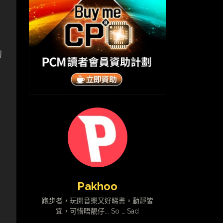
的
Pakhoo
跑步者，玩開音樂又好睇書。動靜皆
宜，可惜唔靚仔... So _ Sad