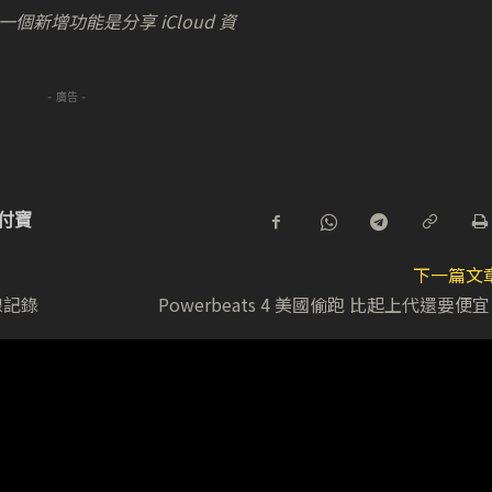
其中一個新增功能是分享 iCloud 資
- 廣告 -
付寶
下一篇文
線記錄
Powerbeats 4 美國偷跑 比起上代還要便宜 