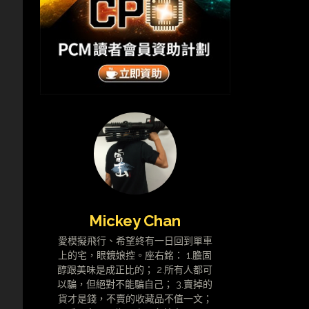
Mickey Chan
愛模擬飛行、希望終有一日回到單車
上的宅，眼鏡娘控。座右銘： 1.膽固
醇跟美味是成正比的； 2.所有人都可
以騙，但絕對不能騙自己； 3.賣掉的
貨才是錢，不賣的收藏品不值一文；