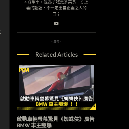
4.踩單車，是為了吃更多美食！ 5.正
義的話語，不一定出自正義之人的
口；
成
- 廣告 -
Related Articles
家
啟動車輛螢幕驚見《蜘蛛俠》廣告
BMW 車主嬲爆