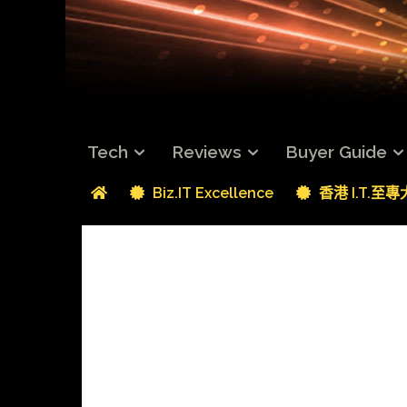
Tech
Reviews
Buyer Guide
Biz.IT Excellence
香港 I.T.至