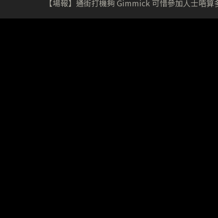
【場報】通街打機夠 Gimmick 可惜參加人士唔算