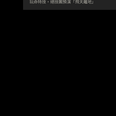
玩命特技‧絕技團預演「飛天離地」