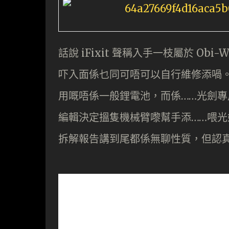
話說 iFixit 聲稱入手一枝屬於 Ob
吓入面係乜同可唔可以自行維修添喎。報
用嘅唔係一般鋰電池，而係……光劍專用
編輯決定搵隻機械臂嚟幫手添……喂光劍
拆解報告講到尾都係無聊性質，但認