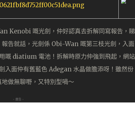
i-Wan Kenobi 嘅光劍，仲好認真去拆解同寫報告，睇
告就話，光劍係 Obi-Wan 嘅第三枝光劍，入面
嘅 diatium 電池！拆解時原力仲強到飛起，網站
入面仲有舊藍色 Adegan 水晶做膽添呀！雖然份
真地做無聊嘢，又特別型喎～
- 廣告 -