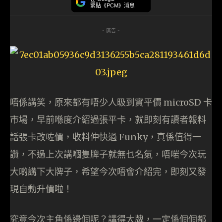
緊貼《PCM》消息
- 廣告 -
唔係講笑，原來都有唔少人昅到實平價 microSD 卡
市場，早前喺度介紹過張平卡，就即刻有讀者報料
話張卡改咗價，收料仲快過 Funky，真係值得一
讚，不過上次講嗰隻牌子就無乜名氣，唔啱今次玩
大啲講下大牌子，希望今次唔會介紹完，即刻又發
現自動升價啦！
究竟今次主角係邊個呢？講得大牌，一定係個個都