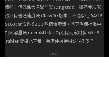
識啦！佢就係大名鼎鼎嘅 Kingston，雖然今次呢
張只係普通速度嘅 Class 10 版本，不過以佢 64GB
SDXC 賣低過 $200 呢個價嚟講，就真係橫掃場中
相同容量嘅 microSD 卡，特別係而家咁多 Win8
Tablet 要擴充容量，有佢仲邊使咁諗咁多呀？
- 廣告 -