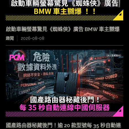
啟動車輛螢幕驚見《蜘蛛俠》廣告 BMW 車主嬲爆
趣聞
2026-08-08
國產路由器秘藏後門！逾 20 款型號每 35 秒自動連