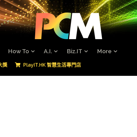
How To
A.I.
Biz.IT
More
專大獎
PlayIT.HK 智慧生活專門店