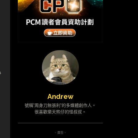
4
Andrew
號稱"周身刀無張利"的多媒體創作人。
很喜歡樂天熊仔的怪叔叔。
- 廣告 -