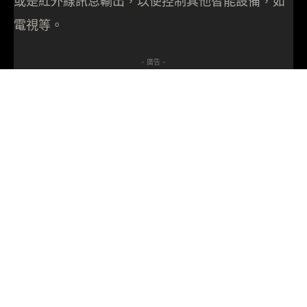
或是紅外線訊息輸出，以便控制其他智能設備，如
電視等。
- 廣告 -