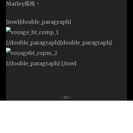
Marley風格。
[row][double_paragraph]
[/double_paragraph][double_paragraph]
[/double_paragraph] [/row]
- 廣告 -