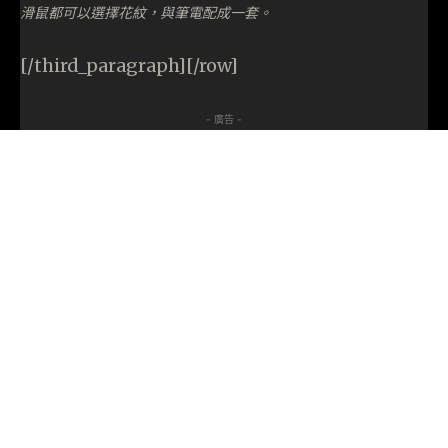
滑鼠都可以選擇花紋，與筆電配成一套。
[/third_paragraph][/row]
- 廣告 -