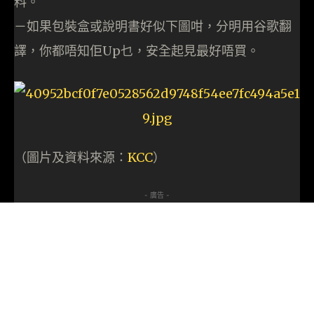
料。
－如果包裝盒或說明書好似下圖咁，分明用谷歌翻
譯，你都唔知佢Up乜，安全起見最好唔買。
（圖片及資料來源：
KCC
）
- 廣告 -