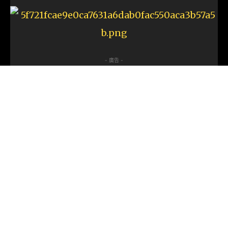
- 廣告 -