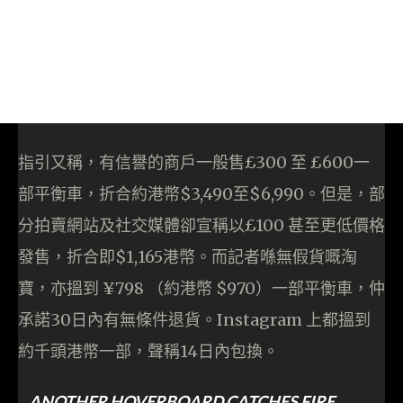
指引又稱，有信譽的商戶一般售£300 至 £600一
部平衡車，折合約港幣$3,490至$6,990。但是，部
分拍賣網站及社交媒體卻宣稱以£100 甚至更低價格
發售，折合即$1,165港幣。而記者喺無假貨嘅淘
寶，亦搵到 ¥798 （約港幣 $970）一部平衡車，仲
承諾30日內有無條件退貨。Instagram 上都搵到
約千頭港幣一部，聲稱14日內包換。
ANOTHER HOVERBOARD CATCHES FIRE