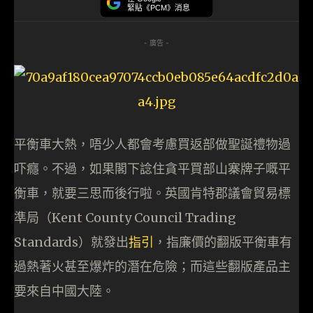
緊貼《PCM》消息
- 廣告 -
平衡車大熱，唔少人都會考慮買返部做聖誕禮物過
吓癮。不過，如果閣下諗住貪平買部山寨牌子嘅平
衡車，就要三思而後行啦。英國肯特郡議會貿易標
準局（Kent County Council Trading
Standards）就發出
指引
，指廉價的翻版平衡車有
過熱著火甚至爆炸的潛在危險；而這些翻版產品主
要來自中國大陸。