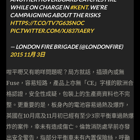
WHILE ON CHARGE IN
#KENT
. WE’RE
CAMPAIGNING ABOUT THE RISKS
HTTPS://T.CO/TV7G63SNOC
PIC.TWITTER.COM/XJ837IAERY
— LONDON FIRE BRIGADE (@LONDONFIRE)
2015 11月 3日
咁平嘢又有啲咩問題呢？局方就話，插頭內或無
Fuse，容易短路，產品上亦無「CE」字樣的歐洲合
格認證，安全性成疑，包裝上的生產商資料也不完
整。更重要的是，板身內的電池容易過熱及爆炸，
英國在10月底及11月初已經有至少3宗平衡車過熱爆
炸的案件，幸未有造成傷亡。倫敦消防處早前亦發
出安全警告，指部分平衡車未有內置保險絲，呼籲