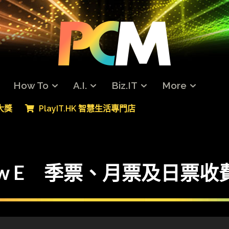
How To
A.I.
Biz.IT
More
專大獎
PlayIT.HK 智慧生活專門店
ow E 季票、月票及日票收