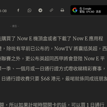
在 Google
8-08
緊貼《PCM》消息
- 廣告 -
了 Now E 機頂盒或者下載了 Now E 應用程
禮，除咗有早前已公布的，NowTV 將囊括英超，西
賽之外，更公布英超同西甲將會登陸 Now E 平
擇一季、一個月或一日通行證方式嚟收睇精彩賽事，
 日通行證收費只要 $68 港元，最啱就係同成班朋
時計算，所以如果計啱時間開卡的話，可以買 1 日通行