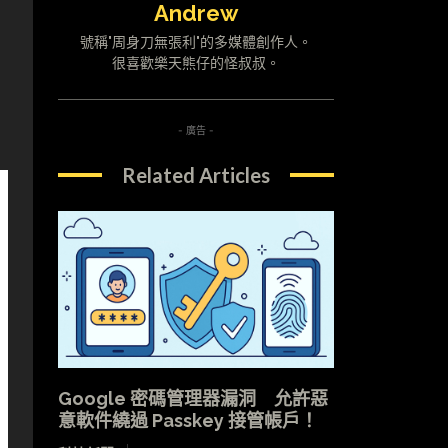
Andrew
號稱"周身刀無張利"的多媒體創作人。
很喜歡樂天熊仔的怪叔叔。
- 廣告 -
Related Articles
Google 密碼管理器漏洞 允許惡
意軟件繞過 Passkey 接管帳戶！