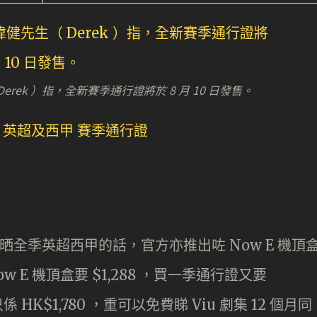
ek ）指，全新賽季通行證將於 8 月 10 日發售。
睇晒全季英超西甲的話，官方亦推出咗 Now E 機頂
ow E 機頂盒要 $1,288 ，買一季通行證又要
 HK$1,780 ，重可以免費睇 Viu 劇集 12 個月同