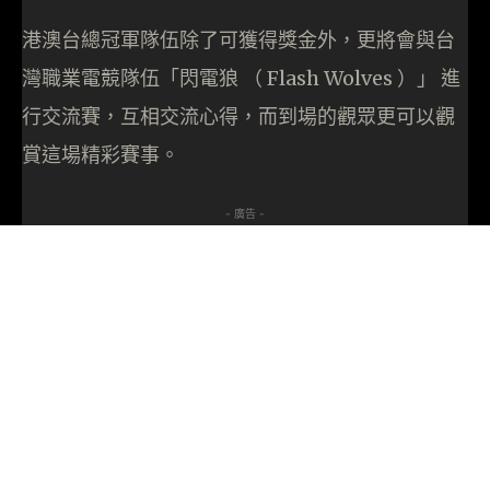
港澳台總冠軍隊伍除了可獲得獎金外，更將會與台
灣職業電競隊伍「閃電狼 （ Flash Wolves ）」 進
行交流賽，互相交流心得，而到場的觀眾更可以觀
賞這場精彩賽事。
- 廣告 -