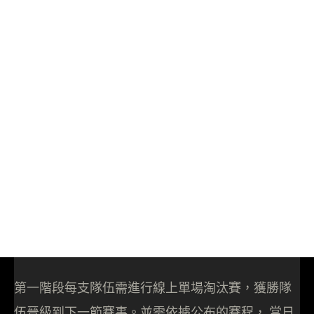
第一階段每支隊伍需進行線上單場淘汰賽，獲勝隊
伍晉級到下一節賽事。並需依據公布的賽程， 當日