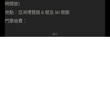
時開放）
地點：亞洲博覽館 8 號及 10 號館
門票收費：
- 廣告 -