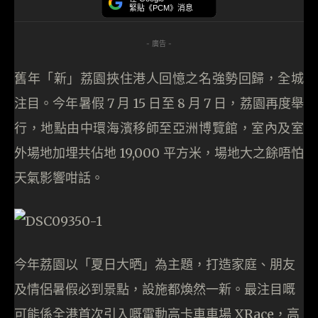
緊貼《PCM》消息
- 廣告 -
舊年「新」荔園挾住港人回憶之名強勢回歸，全城
注目。今年暑假 7 月 15 日至 8 月 7 日，荔園再度舉
行，地點由中環海濱移師至亞洲博覽館，室內及室
外場地加埋共佔地 19,000 平方米，場地大之餘唔怕
天氣影響咁話。
今年荔園以「夏日大晒」為主題，打造家庭、朋友
及情侶暑假必到景點，設施都煥然一新。最注目嘅
可能係全港首次引入嘅電動高卡車車場 XRace，高