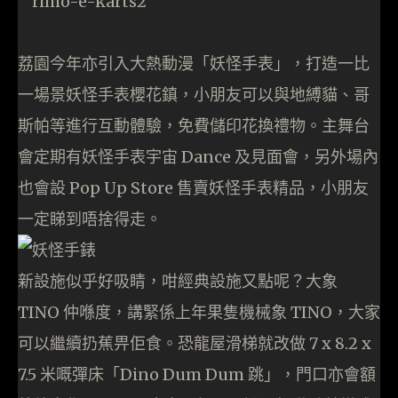
荔園今年亦引入大熱動漫「妖怪手表」，打造一比
一場景妖怪手表櫻花鎮，小朋友可以與地縛貓、哥
斯帕等進行互動體驗，免費儲印花換禮物。主舞台
會定期有妖怪手表宇宙 Dance 及見面會，另外場內
也會設 Pop Up Store 售賣妖怪手表精品，小朋友
一定睇到唔捨得走。
新設施似乎好吸睛，咁經典設施又點呢？大象
TINO 仲喺度，講緊係上年果隻機械象 TINO，大家
可以繼續扔蕉畀佢食。恐龍屋滑梯就改做 7 x 8.2 x
7.5 米嘅彈床「Dino Dum Dum 跳」，門口亦會額