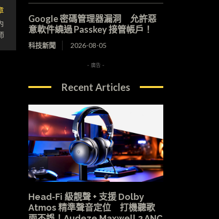
章
Google 密碼管理器漏洞 允許惡
內
意軟件繞過 Passkey 接管帳戶！
師
科技新聞
2026-08-05
- 廣告 -
Recent Articles
Head-Fi 級靚聲 + 支援 Dolby
Atmos 精準聲音定位 打機聽歌
兩不誤！Audeze Maxwell 2 ANC