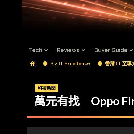
Tech
Reviews
Buyer Guide
Biz.IT Excellence
香港 I.T.至
科技新聞
萬元有找 Oppo Fin