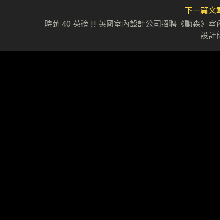
下一篇文
時薪 40 英磅 !! 英國室內設計公司招聘《動森》室
設計