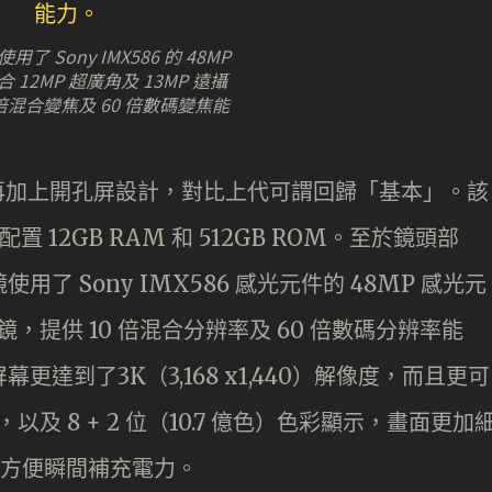
了 Sony IMX586 的 48MP
12MP 超廣角及 13MP 遠攝
 倍混合變焦及 60 倍數碼變焦能
曲面玻璃再加上開孔屏設計，對比上代可謂回歸「基本」。該
並配置 12GB RAM 和 512GB ROM。至於鏡頭部
鏡使用了 Sony IMX586 感光元件的 48MP 感光元
攝鏡，提供 10 倍混合分辨率及 60 倍數碼分辨率能
LED 屏幕更達到了3K（3,168 x1,440）解像度，而且更可
，以及 8 + 2 位（10.7 億色）色彩顯示，畫面更加
，方便瞬間補充電力。