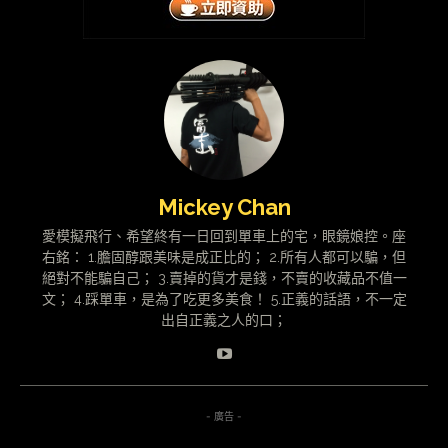
Mickey Chan
愛模擬飛行、希望終有一日回到單車上的宅，眼鏡娘控。座
右銘： 1.膽固醇跟美味是成正比的； 2.所有人都可以騙，但
絕對不能騙自己； 3.賣掉的貨才是錢，不賣的收藏品不值一
文； 4.踩單車，是為了吃更多美食！ 5.正義的話語，不一定
出自正義之人的口；
- 廣告 -