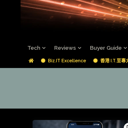
Tech
Reviews
Buyer Guide
Biz.IT Excellence
香港 I.T.至