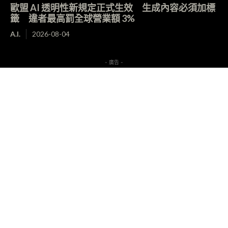
歐盟 AI 透明性新規定正式生效 生成內容必須加標
籤 違者最高罰全球營業額 3%
A.I.
2026-08-04
- 廣告 -