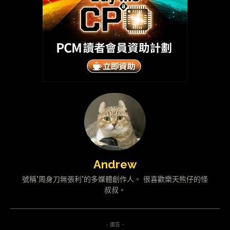
Andrew
號稱"周身刀無張利"的多媒體創作人。 很喜歡樂天熊仔的怪
叔叔。
- 廣告 -