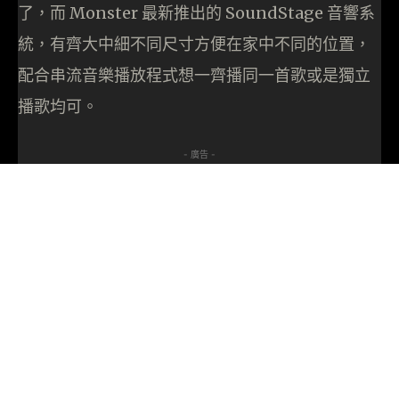
了，而 Monster 最新推出的 SoundStage 音響系
統，有齊大中細不同尺寸方便在家中不同的位置，
配合串流音樂播放程式想一齊播同一首歌或是獨立
播歌均可。
- 廣告 -