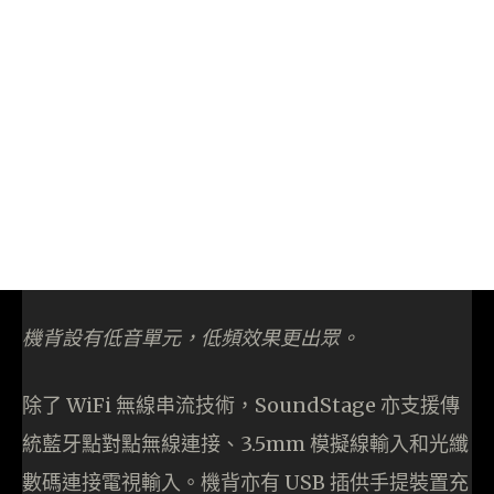
機背設有低音單元，低頻效果更出眾。
除了 WiFi 無線串流技術，SoundStage 亦支援傳
統藍牙點對點無線連接、3.5mm 模擬線輸入和光纖
數碼連接電視輸入。機背亦有 USB 插供手提裝置充