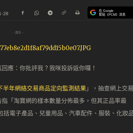
在 Google
1-28
緊貼《PCM》消息
- 廣告 -
氣回應：你批評我？我咪投訴返你囉！
年下半年網絡交易商品定向監測結果
」，抽查網上交
告指「淘寶網的樣本數量分佈最多，但其正品率最
樣本包括電子產品、兒童用品、汽車配件、服裝、化妝