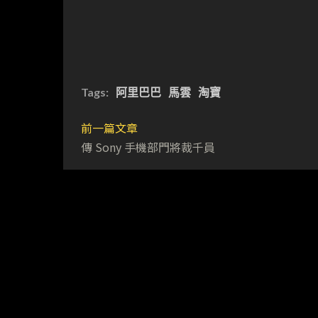
Tags:
阿里巴巴
馬雲
淘寶
前一篇文章
傳 Sony 手機部門將裁千員