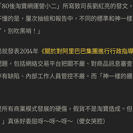
80後淘寶網運營小二」所寫致司長劉紅亮的發文
不懂的是，屢次抽檢和報告中，不同的標準和神一樣
了，別吹黑哨！」
就發表2014年
《關於對阿里巴巴集團進行行政指
問題，包括網絡交易平台把關不嚴、對商品訊息審查
價存有缺陷、內部工作人員管控不嚴。而「神一樣的邏
是所有商業模式發展的硬傷，假貨不是淘寶造成。但
。」真係好委屈呀～呀～呀～（傻女哭腔）