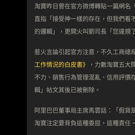
淘寶昨日曾在官方微博轉貼一篇網名「
直指「接受神一樣的存在，但我們看
的邏輯」，更開火叫劉司長「您違規
惹火言論引起官方注意，不久工商總局
工作情況的白皮書》
，力數淘寶五大
不力、銷售行​​為管理混亂、信用評
輯」帖文其後已被刪除。
阿里巴巴董事局主席馬雲話：「假貨
淘寶注定要背負這種委屈，這種責任