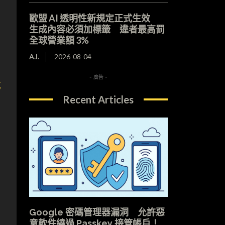
，
歐盟 AI 透明性新規定正式生效
生成內容必須加標籤 違者最高罰
全球營業額 3%
A.I.
2026-08-04
- 廣告 -
導
Recent Articles
Google 密碼管理器漏洞 允許惡
意軟件繞過 Passkey 接管帳戶！