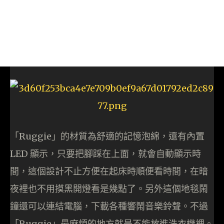
「Ruggie」的材質為舒適的記憶泡綿，還有內置
LED 顯示，只要把腳踩在上面，就會自動顯示時
間，這個設計不止方便在起床時順便看時間，在暗
夜裡也不用摸黑開燈看是幾點了。另外這個地毯鬧
鐘還可以連結電腦，下載各種響鬧音樂鈴聲。不過
「Ruggie」最麻煩的地方就是不能放進洗衣機裡。