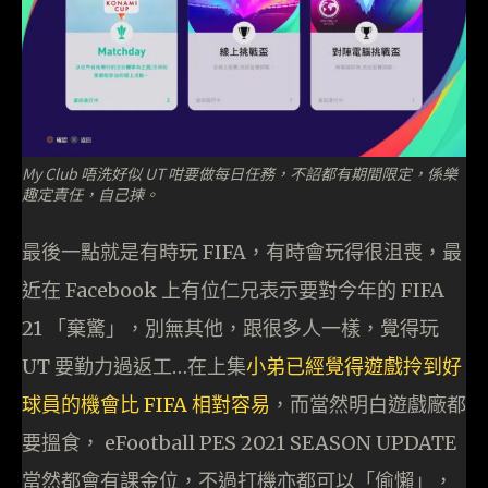
My Club 唔洗好似 UT 咁要做每日任務，不詔都有期間限定，係樂
趣定責任，自己揀。
最後一點就是有時玩 FIFA，有時會玩得很沮喪，最
近在 Facebook 上有位仁兄表示要對今年的 FIFA
21 「棄驚」，別無其他，跟很多人一樣，覺得玩
UT 要勤力過返工…在上集
小弟已經覺得遊戲拎到好
球員的機會比 FIFA 相對容易
，而當然明白遊戲廠都
要搵食， eFootball PES 2021 SEASON UPDATE
當然都會有課金位，不過打機亦都可以「偷懶」，