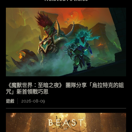
《魔獸世界：至暗之夜》 團隊分享「烏拉特克的詛
咒」新首領戰巧思
遊戲
2026-08-09