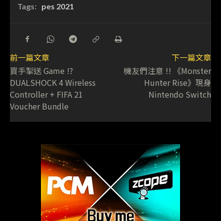
Tags:
pes 2021
前一篇文章
下一篇文章
買手掣送 Game !?
機友們注意 !! 《Monster
DUALSHOCK 4 Wireless
Hunter Rise》現身
Controller + FIFA 21
Nintendo Switch
Voucher Bundle