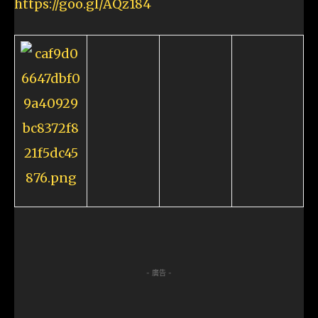
https://goo.gl/AQz184
- 廣告 -