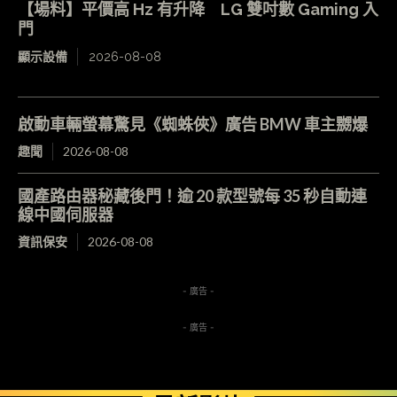
【場料】平價高 Hz 有升降 LG 雙吋數 Gaming 入
門
顯示設備
2026-08-08
啟動車輛螢幕驚見《蜘蛛俠》廣告 BMW 車主嬲爆
趣聞
2026-08-08
國產路由器秘藏後門！逾 20 款型號每 35 秒自動連
線中國伺服器
資訊保安
2026-08-08
- 廣告 -
- 廣告 -