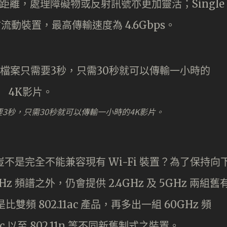
輸距離，處理障礙物或反射訊號亦更加靈活；Single
於流動裝置，最高傳輸速度為 4.6Gbps。
需要3秒，只需30秒就可以傳輸一小時的4K影片。
頻譜，豈不是完全不能兼容現有 Wi-Fi 裝置？為了保持向
GHz 頻譜之外，仍會提供 2.4GHz 及 5GHz 兩組舊
比雙頻 802.11ac 產品，再多出一組 60GHz 頻
1ac 以至 802.11n 等不同新舊制式之裝置。