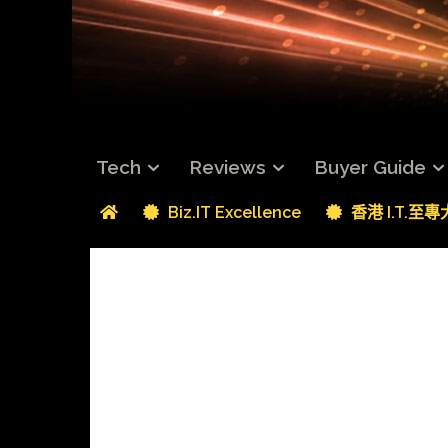
Tech
Reviews
Buyer Guide
Biz.IT Excellence
香港 I.T.至