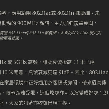
802.11ac或 802.11n 都要細。未來的802.11ah 制式則
加強覆蓋範圍。
.4GHz 或 5GHz 高頻，訊號衰減極高：1 米已達
；到 10 米距離，訊號衰減更達 91dB。因此，802.11ad
設，在家居環境中正好適用於客廳或房間，帶來極高傳
更高、傳輸距離受限，這個壞處亦可以演變成好處：即
 路由器，大家的訊號亦較難出現干擾。