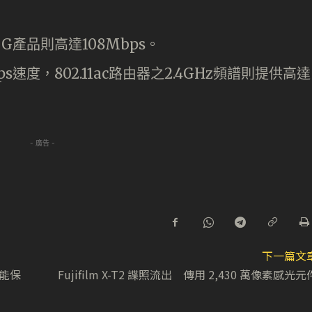
r G產品則高達108Mbps。
bps速度，802.11ac路由器之2.4GHz頻譜則提供高達
- 廣告 -
下一篇文
智能保
Fujifilm X-T2 諜照流出 傳用 2,430 萬像素感光元