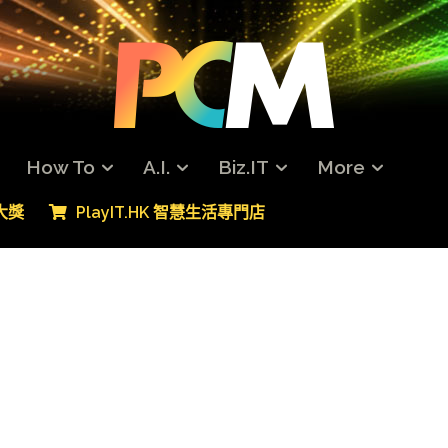
How To
A.I.
Biz.IT
More
專大獎
PlayIT.HK 智慧生活專門店