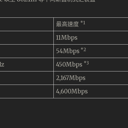
*1
最高速度
11Mbps
*2
54Mbps
*3
Hz
450Mbps
2,167Mbps
4,600Mbps