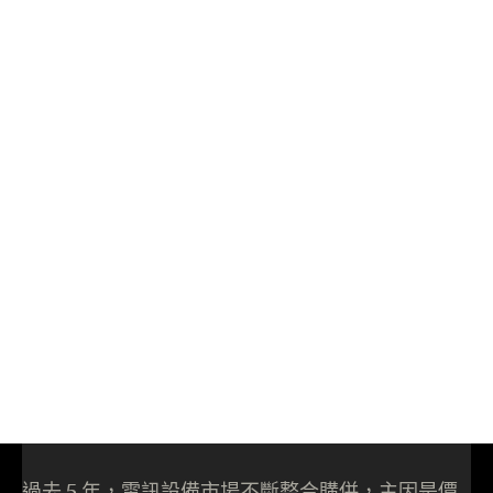
過去 5 年，電訊設備市場不斷整合購併，主因是價