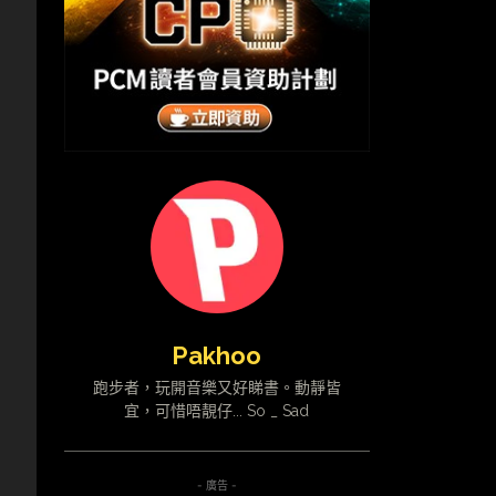
，
Pakhoo
跑步者，玩開音樂又好睇書。動靜皆
宜，可惜唔靚仔... So _ Sad
- 廣告 -