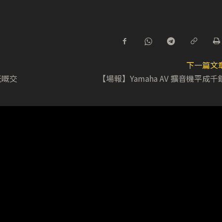
下一篇文
玩嘅交
【場報】Yamaha AV 擴音機平成千