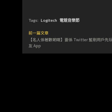
Tags:
Logitech
電競音樂節
前一篇文章
【名人係著數啲嘅】要係 Twitter 藍剔用戶先
友 App