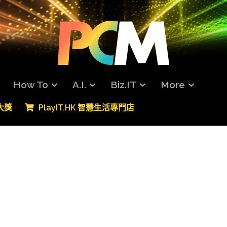
How To
A.I.
Biz.IT
More
專大獎
PlayIT.HK 智慧生活專門店