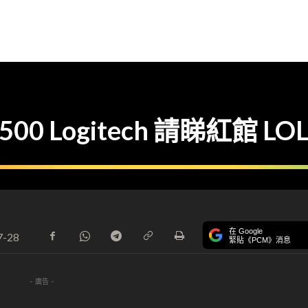
 Logitech 請睇紅館 LO
在 Google
7-28
緊貼《PCM》消息
- 廣告 -