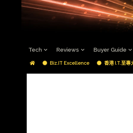
Tech
Reviews
Buyer Guide
Biz.IT Excellence
香港 I.T.至