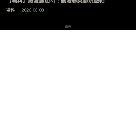
【場料】綾波麗加持！動漫聯乘都玩磁軸
場料
2026-08-08
- 廣告 -