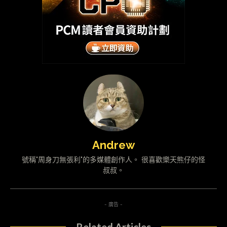
Andrew
號稱"周身刀無張利"的多媒體創作人。 很喜歡樂天熊仔的怪
叔叔。
- 廣告 -