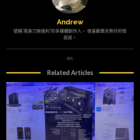
Andrew
號稱"周身刀無張利"的多媒體創作人。 很喜歡樂天熊仔的怪
叔叔。
- 廣告 -
Related Articles