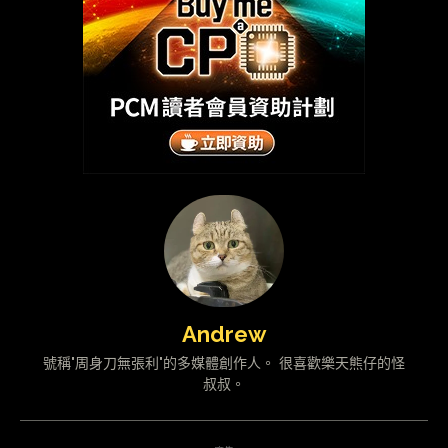
Andrew
號稱"周身刀無張利"的多媒體創作人。 很喜歡樂天熊仔的怪
叔叔。