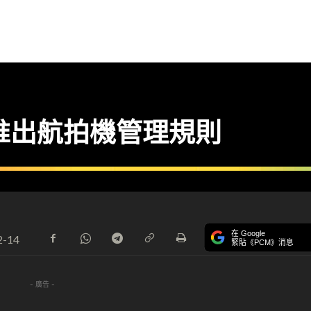
推出航拍機管理規則
在 Google
2-14
緊貼《PCM》消息
- 廣告 -