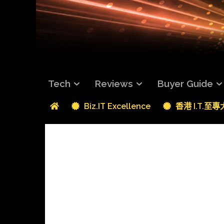
Tech
Reviews
Buyer Guide
Biz.IT Excellence
香港 I.T.至