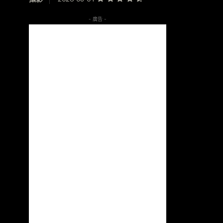
- 廣告 -