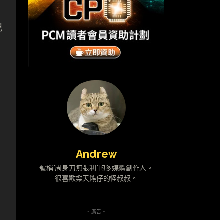
規
Andrew
號稱"周身刀無張利"的多媒體創作人。
很喜歡樂天熊仔的怪叔叔。
- 廣告 -