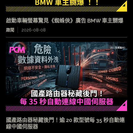
啟動車輛螢幕驚見《蜘蛛俠》廣告 BMW 車主嬲爆
趣聞
2026-08-08
國產路由器秘藏後門！逾 20 款型號每 35 秒自動連
線中國伺服器