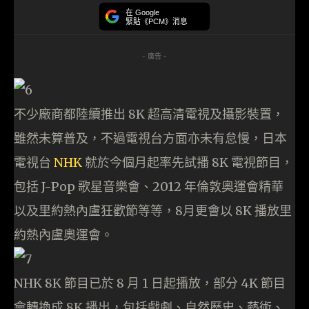
在 Google
緊貼《PCM》消息
- 廣告 -
不少廠商都陸續推出 8K 超高清電視及攝影裝置，
雖然未算普及，不過電視台方面亦未有怠慢，日本
電視台
NHK
就於今個月起率先試播 8K 電視節目，
包括 J-Pop 歌星音樂會、2012 年倫敦奧運會精華
以及里約熱內盧狂歡節等等，8月更會以 8K 播放里
約熱內盧奧運會。
NHK 8K 節目已於 8 月 1 日起播放，部分 4K 節目
會轉換成 8K 播出，包括戲劇、自然歷史、藝術、