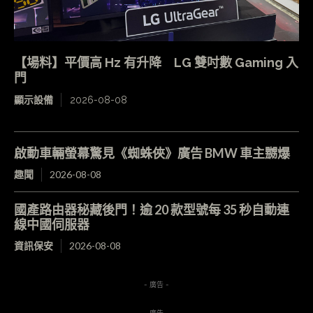
【場料】平價高 Hz 有升降 LG 雙吋數 Gaming 入
門
顯示設備
2026-08-08
啟動車輛螢幕驚見《蜘蛛俠》廣告 BMW 車主嬲爆
趣聞
2026-08-08
國產路由器秘藏後門！逾 20 款型號每 35 秒自動連
線中國伺服器
資訊保安
2026-08-08
- 廣告 -
- 廣告 -