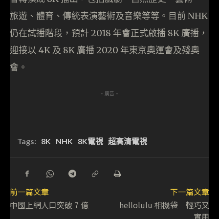
旅遊、體育、傳統表演藝術及音樂等等。目前 NHK
仍在試播階段，預計 2018 年會正式啟播 8K 廣播，
迎接以 4K 及 8K 廣播 2020 年東京奧運會及殘奧
會。
- 廣告 -
Tags:
8K
NHK
8K電視
超高清電視
前一篇文章
下一篇文章
中國上網人口突破 7 億
hellolulu 相機袋 輕巧又
實用