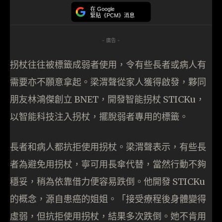
在 Google
緊貼《PCM》消息
- 廣告 -
拐杖往往被標籤成弱者使用，令有些長者或病人有
需要亦不願意拿起。梁渭聲從家人獲得啟發，夥同
朋友林鴻傑創立 BNET，開發智能拐杖 STICKu，
以智能科技注入拐杖，擺脫弱者專用的標籤。
長者和病人都抗拒使用拐杖。梁渭聲表示，有些長
者為避免用拐杖，寧可用長傘代替，當然行動不夠
穩妥，稍為依靠借力便容易跌倒。他開發 STICKu
的概念，源自患癌的姐姐。「接受療程後身體變得
虛弱，但抗拒使用拐杖，結果多次跌倒。她不肯用