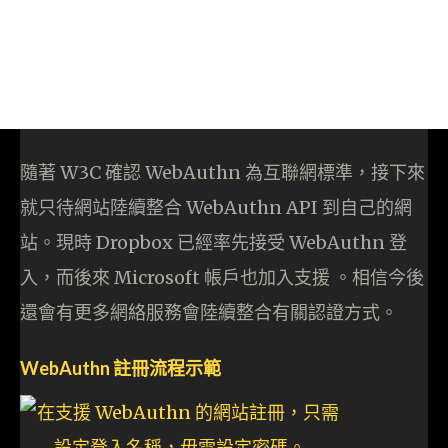
隨著 W3C 確認 WebAuthn 為互聯網標準，接下來
就只待網站陸續整合 WebAuthn API 到自己的網
站。現時 Dropbox 已經率先接受 WebAuthn 登
入，而後來 Microsoft 帳戶也加入支援 。相信今後
還會有更多網絡服務會陸續整合有關認證方式。
WebAuthn 註冊流程示範