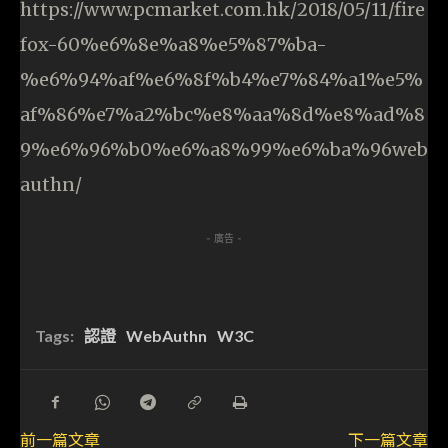
https://www.pcmarket.com.hk/2018/05/11/fire
fox-60%e6%8e%a8%e5%87%ba-
%e6%94%af%e6%8f%b4%e7%84%a1%e5%
af%86%e7%a2%bc%e8%aa%8d%e8%ad%8
9%e6%96%b0%e6%a8%99%e6%ba%96web
authn/
- 廣告 -
Tags:
認證
WebAuthn
W3C
前一篇文章
下一篇文章