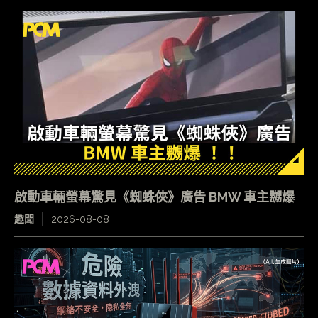
啟動車輛螢幕驚見《蜘蛛俠》廣告 BMW 車主嬲爆
趣聞
2026-08-08