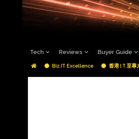
Tech
Reviews
Buyer Guide
Biz.IT Excellence
香港 I.T.至