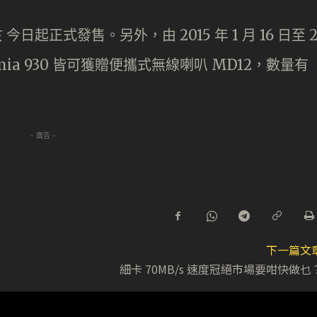
於 今日起正式發售。另外，由 2015 年 1 月 16 日至 
mia 930 皆可獲贈便攜式無線喇叭 MD12，數量有
- 廣告 -
下一篇文
細卡 70MB/s 速度冠絕市場要咁快做乜