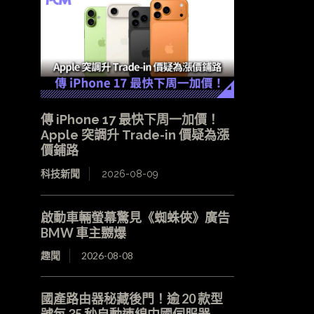
傳 iPhone 17 最快下周一加價！
Apple 突調升 Trade-in 價疑為漲
價鋪路
科技新聞
2026-08-09
啟動車輛螢幕驚見《蜘蛛俠》廣告
BMW 車主嬲爆
趣聞
2026-08-08
國產路由器秘藏後門！逾 20 款型
號每 35 秒自動連線中國伺服器