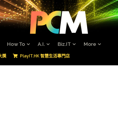
How To
A.I.
Biz.IT
More
專大獎
PlayIT.HK 智慧生活專門店