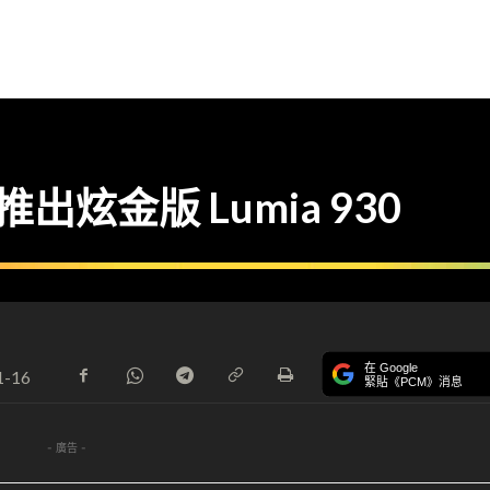
 推出炫金版 Lumia 930
在 Google
1-16
緊貼《PCM》消息
- 廣告 -