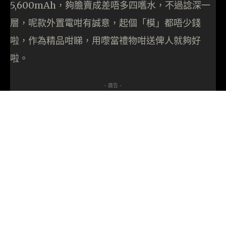
5,600mAh，夠膽賣成差唔多四嚿水，不過諗深一
層，呢款外置電咁有誠意，起個「模」都唔少錢
啦，作為精品咁睇，用嚟當禮物咁送俾人就夠好
啦。
- 廣告 -