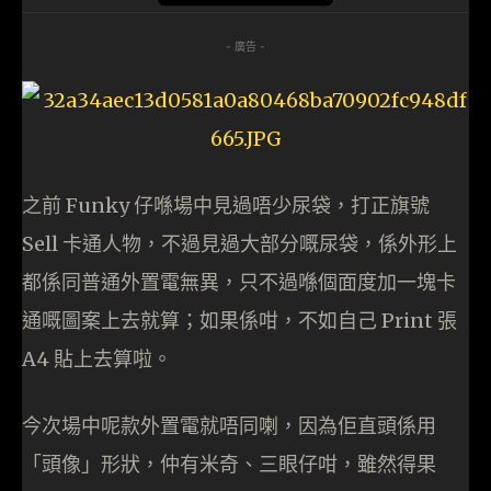
- 廣告 -
之前 Funky 仔喺場中見過唔少尿袋，打正旗號
Sell 卡通人物，不過見過大部分嘅尿袋，係外形上
都係同普通外置電無異，只不過喺個面度加一塊卡
通嘅圖案上去就算；如果係咁，不如自己 Print 張
A4 貼上去算啦。
今次場中呢款外置電就唔同喇，因為佢直頭係用
「頭像」形狀，仲有米奇、三眼仔咁，雖然得果