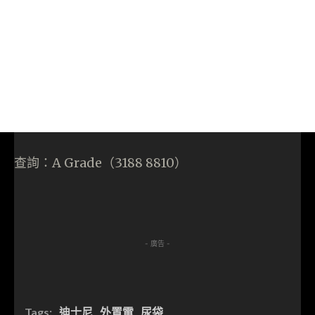
查詢：A Grade（3188 8810）
- 廣告 -
Tags:
迪士尼
外置電
尿袋