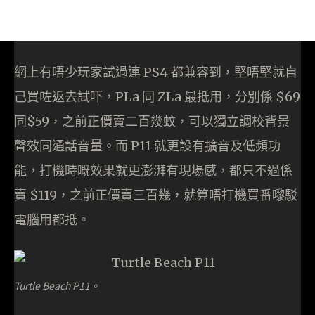
網上有唔少玩家試過連 PS4 都兼容到，堅唔堅就自
己買咗返去試吓，PLa 同 ZLa 最抵用，分別係 $69
同$59，之前正價賣二百幾蚊，可以獨立調校背景
聲效同通話音量。而 P11 就更設有擴音及低頻功
能，打機時嘅效果就更澎湃有現場感，都只不過係
賣 $119，之前正價賣三百幾，就算唔打機買番嚟駁
電腦用都抵。
Turtle Beach P11。