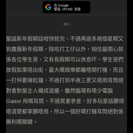
在 Google
緊貼《PCM》消息
- 廣告 -
聖誕新年假期話咁快就完，不過再過多兩個星期又
到農曆新年假期，除咗打工仔以外，相信最開心就
係各位學生哥，又有長假期可以休息吓。學生哥們
放假如果唔出街，最大嘅娛樂都離唔開打機，而且
一打仲要幾粒鐘，不過打到半夜三更又唔用耳筒絕
對會對屋企人構成滋擾，雖然腦場有唔少電腦
Game 用嘅耳筒，不過質素參差，好多玩家話聽得
唔清楚都寧願唔用，所以一個好嘅打機耳筒絕對係
勝利嘅關鍵。