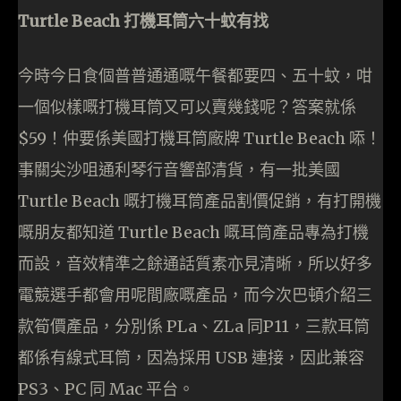
Turtle Beach 打機耳筒六十蚊有找
今時今日食個普普通通嘅午餐都要四、五十蚊，咁
一個似樣嘅打機耳筒又可以賣幾錢呢？答案就係
$59！仲要係美國打機耳筒廠牌 Turtle Beach 㖭！
事關尖沙咀通利琴行音響部清貨，有一批美國
Turtle Beach 嘅打機耳筒產品割價促銷，有打開機
嘅朋友都知道 Turtle Beach 嘅耳筒產品專為打機
而設，音效精準之餘通話質素亦見清晰，所以好多
電競選手都會用呢間廠嘅產品，而今次巴頓介紹三
款筍價產品，分別係 PLa、ZLa 同P11，三款耳筒
都係有線式耳筒，因為採用 USB 連接，因此兼容
PS3、PC 同 Mac 平台。