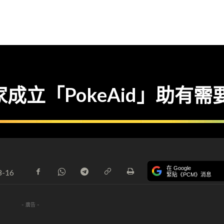
成立「PokeAid」助有需
在 Google
8-16
緊貼《PCM》消息
- 廣告 -