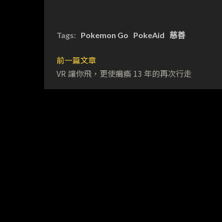
Tags:
Pokemon Go
PokeAid
慈善
前一篇文章
VR 讓你飛，更使癱瘓 13 年的再次行走