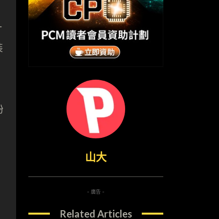
一
裝
紛
山大
- 廣告 -
Related Articles