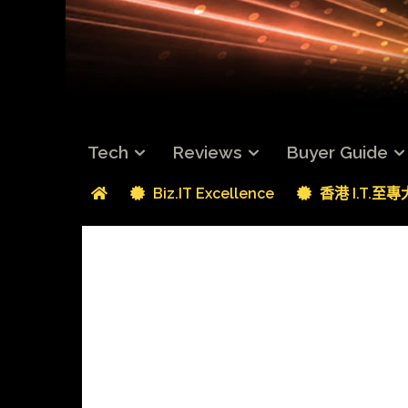
Tech
Reviews
Buyer Guide
Biz.IT Excellence
香港 I.T.至