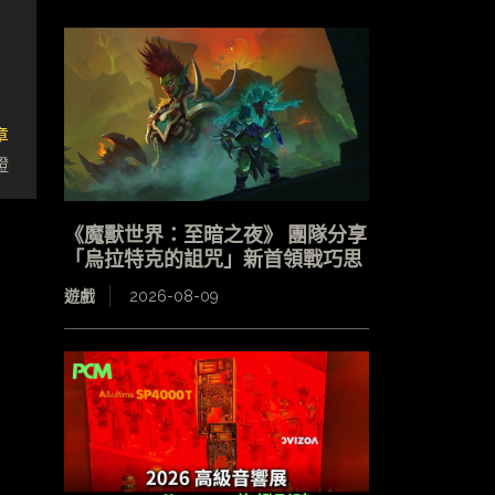
章
證
《魔獸世界：至暗之夜》 團隊分享
「烏拉特克的詛咒」新首領戰巧思
遊戲
2026-08-09