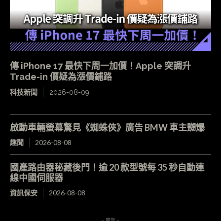
傳 iPhone 17 最快下周一加價！Apple 突調升
Trade-in 價疑為漲價鋪路
科技新聞
2026-08-09
啟動車輛螢幕驚見《蜘蛛俠》廣告 BMW 車主嬲爆
趣聞
2026-08-08
國產路由器秘藏後門！逾 20 款型號每 35 秒自動連
線中國伺服器
資訊保安
2026-08-08
- 廣告 -