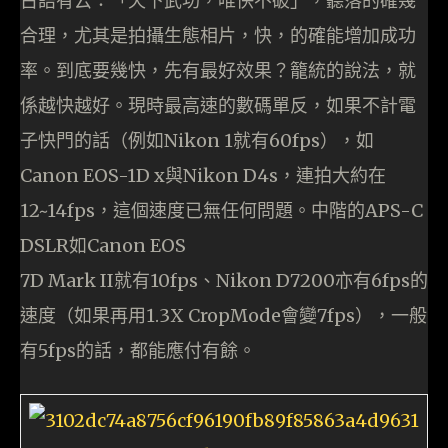
古語有云：「天下武功，唯快不破」，聽落的確幾
合理，尤其是拍攝生態相片，快，的確能增加成功
率。到底要幾快，先有最好效果？籠統的說法，就
係越快越好。現時最高速的數碼單反，如果不計電
子快門的話（例如Nikon 1就有60fps），如
Canon EOS-1D x與Nikon D4s，連拍大約在
12~14fps，這個速度已無任何問題。中階的APS-C
DSLR如Canon EOS
7D Mark II就有10fps、Nikon D7200亦有6fps的
速度（如果再用1.3X CropMode會變7fps），一般
有5fps的話，都能應付有餘。