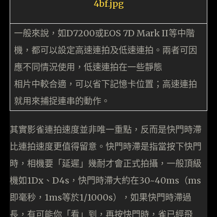
一般來說，如D7200或EOS 7D Mark II等中階
機，都可以設定高速連拍及低速連拍。兩者可因
應不同情況使用，低速連拍在一些靜態
相片中較合適，可以省下記憶卡位置；高速連拍
就用來捕捉連串的動作。
其實影雀連拍速度並非唯一重點，反而是快門時滯
比連拍速度更值得留意。快門時滯是指當按下快門
時，相機要「延遲」幾耐才會正式拍攝，一般頂級
機如1Dx、D4s，快門時滯大約在30~40ms（ms
即毫秒，1ms等於1/1000s），如果快門時滯過
長，有可能你「看」到，再按快門時，雀已經飛