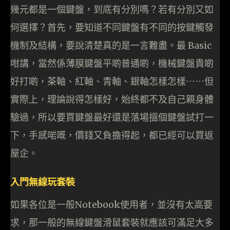
幾元都是一個鍵盤，到底有分別嗎？若有分別又如
何選擇？首先，要知道不同鍵盤有不同的按鍵觸發
機制及結構，要說清楚真的是一言難盡。最 Basic
咁講，當然係薄膜鍵盤平啲普通啲，機械鍵盤貴啲
好打啲，茶軸、紅軸、青軸、銀軸怎樣怎樣⋯⋯但
實際上，理論說得怎樣好，始終都不及自己親身體
驗過，所以要買鍵盤最好還是落場搵個鍵盤試打一
下，手感啱嘅，價錢又負擔得起，都已經可以買返
屋企。
入門無線玩套裝
如果各位是一般Notebook使用者，並沒有太高要
求，那一般的無線鍵盤滑鼠套裝就應該可滿足大多