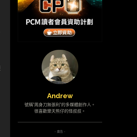
捉
深
Andrew
號稱"周身刀無張利"的多媒體創作人。
很喜歡樂天熊仔的怪叔叔。
- 廣告 -