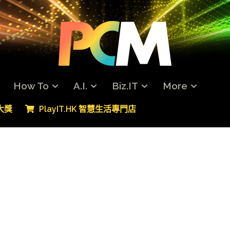
How To
A.I.
Biz.IT
More
專大獎
PlayIT.HK 智慧生活專門店