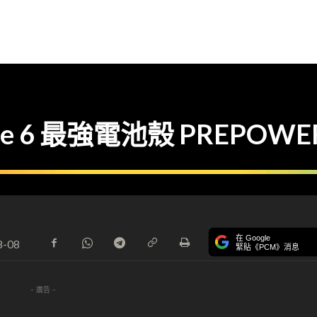
e 6 最強電池殼 PREPOWE
在 Google
8-08
緊貼《PCM》消息
- 廣告 -