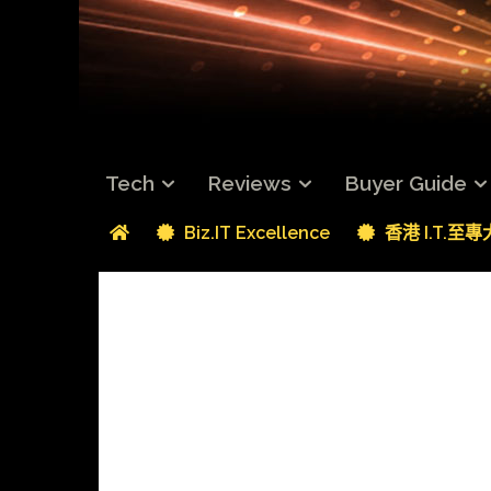
Tech
Reviews
Buyer Guide
Biz.IT Excellence
香港 I.T.至