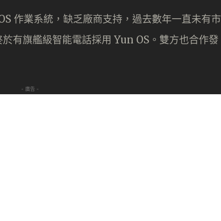
 OS 作業系統，缺乏廠商支持，過去數年一直未有市
有旗艦級智能電話採用 Yun OS。雙方也合作發
- 廣告 -