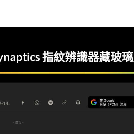
aptics 指紋辨識器藏玻
在 Google
2-14
緊貼《PCM》消息
- 廣告 -