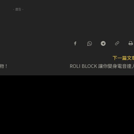
- 廣告 -
下一篇文
物！
ROLI BLOCK 讓你變身電音達