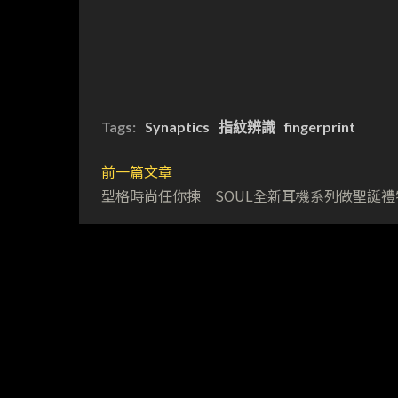
Tags:
Synaptics
指紋辨識
fingerprint
前一篇文章
型格時尚任你揀 SOUL全新耳機系列做聖誕禮