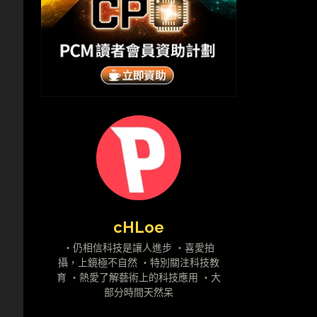
cHLoe
・仍相信科技是讓人進步 ・喜愛拍
攝，上鏡極不自然 ・特別關注科技教
育 ・熱愛了解藝術上的科技應用 ・大
部分時間天然呆