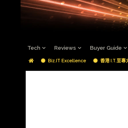
Tech
Reviews
Buyer Guide
Biz.IT Excellence
香港 I.T.至