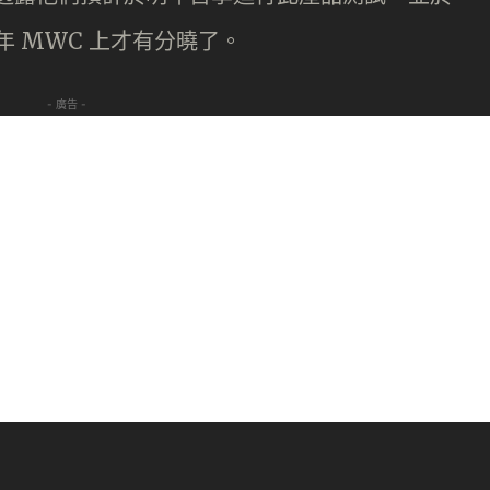
年 MWC 上才有分曉了。
- 廣告 -