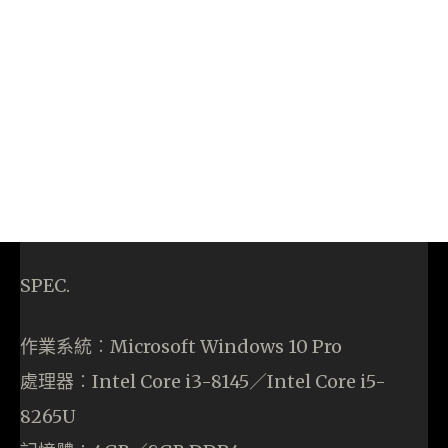
SPEC.
作業系統︰Microsoft Windows 10 Pro
處理器︰Intel Core i3-8145／Intel Core i5-
8265U