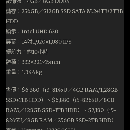
記憶體︰4GB／8GB DDR4
儲存：256GB／512GB SSD SATA M.2+1TB/2TBB
HDD
顯示︰Intel UHD 620
屏幕︰14吋1,920×1,080 IPS
續航力：約10小時
體積︰332×221×15mm
重量︰1.344kg
售價：$6,380（i3-8145U／4GB RAM/1,28GB
SSD+1TB HDD）、$6,880（i5-8265U／8GB
RAM／128GB SSD+1TB HDD）、$7,180（i5-
8265U／8GB RAM／256GB SSD+2TB HDD）