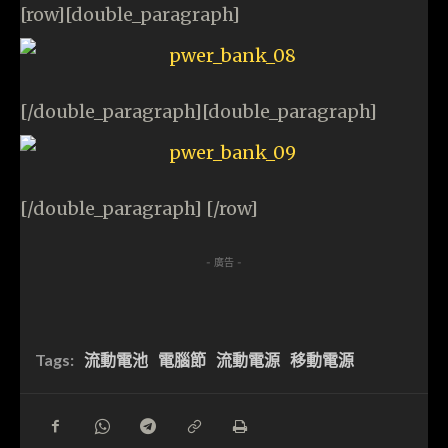
[row][double_paragraph]
[/double_paragraph][double_paragraph]
[/double_paragraph] [/row]
- 廣告 -
Tags:
流動電池
電腦節
流動電源
移動電源