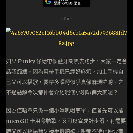
緊貼《PCM》消息
- 廣告 -
如果 Funky 仔話帶個藍牙喇叭去跑步，大家一定會
話我痴線。因為齋帶手機已經好麻煩，加上手機自
己又可以播歌，要帶多嚿嘢似乎真係麻煩咗啲。之
不過點解今次都仲會介紹呢個小喇叭俾大家呢？
因為佢唔單只係一個小喇叭咁簡單，佢首先可以插
microSD 卡用嚟聽歌，又可以當成計步器，有需要
時又可以透過藍牙播手機啲歌，咁都不特止仲要有