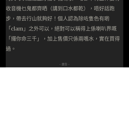
收音機乜鬼都齊晒（講到口水都乾），唔好話跑
步，帶去行山就夠好！個人認為除咗隻色有啲
「clam」之外可以，絕對可以稱得上係喇叭界嘅
「攞你命三千」，加上售價只係兩嚿水，實在買得
過。
- 廣告 -