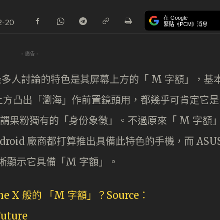
在 Google
2-20
緊貼《PCM》消息
- 廣告 -
、最多人討論的特色是其屏幕上方的「 M 字額」，基
上方凸出「瀏海」作前置鏡頭用，都幾乎可肯定它是
字額」可謂果粉獨有的「身份象徵」。不過原來「 M 字額
roid 廠商都打算推出具備此特色的手機，而 ASU
，清晰顯示它具備「M 字額」。