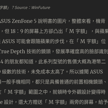
M 字額」？Source：WinFuture
SUS ZenFone 5 說明書的圖片，整體來看，機背
影子，但 18：9 的屏幕上方卻凸出「 M 字額」，與蘋
表 ASUS 可能會跟隨蘋果的步伐，在「 M 字額」位
ue Depth 技術的鏡頭，發展準確度高的臉部識
e 4 的朋友都知道，此系列型號的售價大概為港幣二
ID 級數的技術，未免成本太高了。所以據聞 ASUS
構其實與一般手機相同，都只是具備普通的前置相機鏡頭、
「 M 字額」範圍之中，就頓時令外觀設計變得時
Phone 設計，還大方贈送「 M 字額」兩旁的屏幕，給予