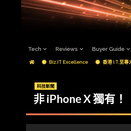
Tech
Reviews
Buyer Guide
Biz.IT Excellence
香港 I.T.至
科技新聞
非 iPhone X 獨有！