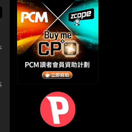
本
」
S