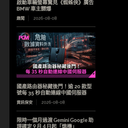
啟動車輛螢幕驚見《蜘蛛俠》廣告
BMW 車主嬲爆
趣聞
2026-08-08
國產路由器秘藏後門！逾 20 款型
號每 35 秒自動連線中國伺服器
資訊保安
2026-08-08
限時一個月過渡 Gemini Google 助
理確定 9 月 4 日起「熄機」