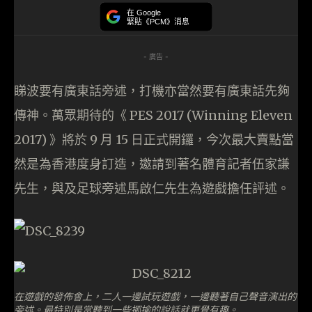
在 Google
緊貼《PCM》消息
- 廣告 -
睇波要有廣東話旁述，打機亦當然要有廣東話先夠
傳神。萬眾期待的《 PES 2017 (Winning Eleven
2017) 》將於 9 月 15 日正式開鑼，今次最大賣點當
然是為香港度身訂造，邀請到著名體育記者伍家謙
先生，與及足球旁述馬啟仁先生為遊戲擔任評述。
在遊戲的發佈會上，二人一邊試玩遊戲，一邊聽著自己聲音演出的
旁述。最特別是當聽到一些揶揄的說話就更覺有趣。