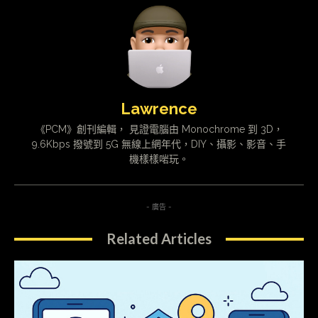
Lawrence
《PCM》創刊編輯， 見證電腦由 Monochrome 到 3D，
9.6Kbps 撥號到 5G 無線上網年代，DIY、攝影、影音、手
機樣樣啱玩。
- 廣告 -
Related Articles